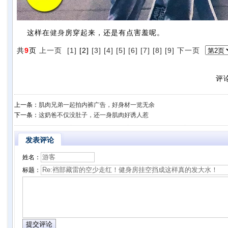
这样在
健身
房穿起来，还是有点害羞呢。
共
9
页
上一页
[1]
[2]
[3]
[4]
[5]
[6]
[7]
[8]
[9]
下一页
评
上一条：
肌肉兄弟一起拍内裤广告，好身材一览无余
下一条：
这奶爸不仅没肚子，还一身肌肉好诱人惹
发表评论
姓名：
标题：