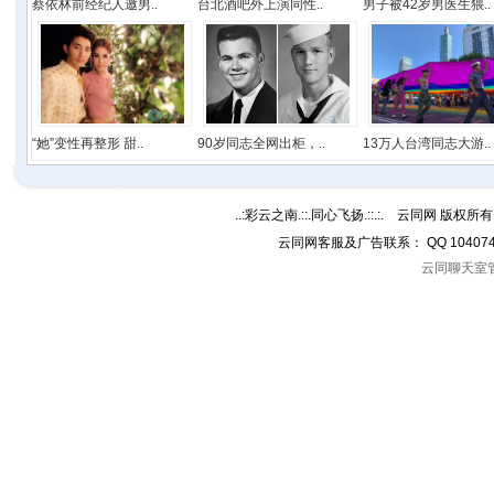
蔡依林前经纪人邀男..
台北酒吧外上演同性..
男子被42岁男医生猥..
“她”变性再整形 甜..
90岁同志全网出柜，..
13万人台湾同志大游..
..:彩云之南.::.同心飞扬.::.:. 云同网 版权所有 C
云同网客服及广告联系： QQ 10407
云同聊天室管理