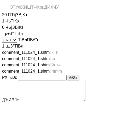
ОТУлїХЙЩТ»ЖрµДИХЧУ
20 ГїТіјЗВјКэ
1 ЧЬТіКэ
0 ЧЬјЗВјКэ
µ±З°ТіВл
1
ТіВлПВА­їт
1 µ±З°ТіВл
comment_111024_1.shtml
КЧТі
comment_111024_1.shtml
ОІТі
comment_111024_1.shtml
ЙПТ»Ті
comment_111024_1.shtml
ПВТ»Ті
РХГыЈє
ДЪИЭЈє