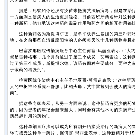
只需服用一次，且具有良好的耐受性。
据悉，尽管如今还没有疫苗来抵抗
艾滋
病病毒，但是在治
一方面则是使病人的生活更加轻松。日前西班牙两名针对这种疾
一种新药，他们承诺这种药的毒副作用和药之间的相互作用都
这种新药名为斯提博尔德，是单平板养生基团的第三种药物
地，在之前那些血清反应阳性的人必须每天吃十几种药物并且
巴塞罗那医院传染病
服务
中心主任何塞·玛丽亚表示：“大
就是雷特格韦，几个月前通过了第二个成员，艾韦雷拉，这种药
过了第三个成员，斯提博尔德，该药有四种主要成分：两种之
于该药的增强剂”。
拉蒙医院传染病中心主任圣地亚哥·莫雷诺表示：“这种新药
人的中枢神经系统不舒服，比如头痛，艾韦雷拉则会使人的病
药”。
据这些专家表示，从另一方面来说，这种新药有更少的药物间
的，因为患者的年纪会越来越大，同时会有其他不同的疾病产
药品起作用的药物”。
这种单剂量疗法可以成为所有刚开始接受治疗的新病人的首
转而接受这种单一药片，据何塞·玛丽亚表示，这种新药对于15-