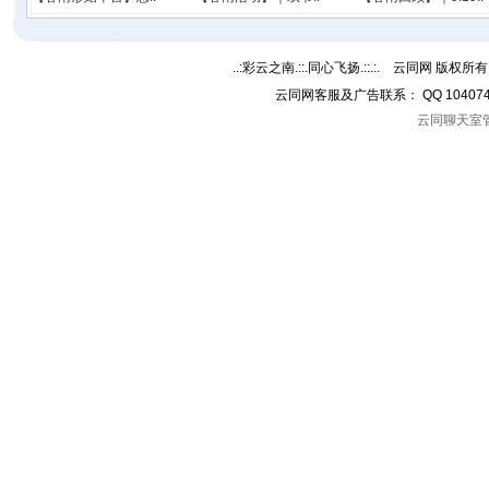
..:彩云之南.::.同心飞扬.::.:. 云同网 版权所有 C
云同网客服及广告联系： QQ 10407
云同聊天室管理