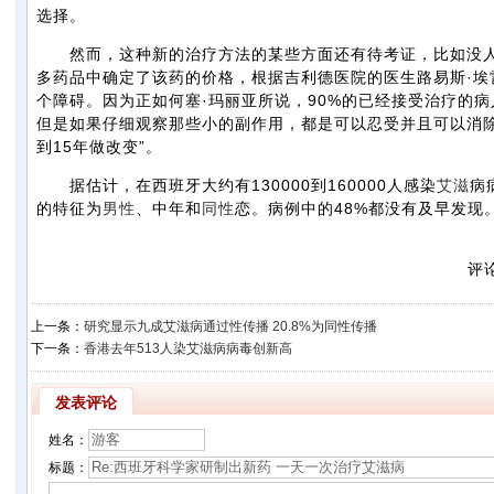
选择。
然而，这种新的治疗方法的某些方面还有待考证，比如没人
多药品中确定了该药的价格，根据吉利德医院的医生路易斯·
个障碍。因为正如何塞·玛丽亚所说，90%的已经接受治疗的
但是如果仔细观察那些小的副作用，都是可以忍受并且可以消除
到15年做改变”。
据估计，在西班牙大约有130000到160000人感染
艾滋
病
的特征为
男性
、中年和
同性
恋。病例中的48%都没有及早发现
评
上一条：
研究显示九成艾滋病通过性传播 20.8%为同性传播
下一条：
香港去年513人染艾滋病病毒创新高
发表评论
姓名：
标题：