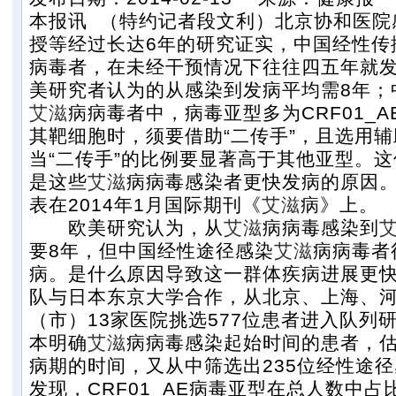
本报讯 （特约记者段文利）北京协和医院
授等经过长达6年的研究证实，中国经性传
病毒者，在未经干预情况下往往四五年就
美研究者认为的从感染到发病平均需8年；
艾滋
病病毒者中，病毒亚型多为CRF01_
其靶细胞时，须要借助“二传手”，且选用辅
当“二传手”的比例要显著高于其他亚型。这
是这些
艾滋
病病毒感染者更快发病的原因
表在2014年1月国际期刊《
艾滋
病》上。
欧美研究认为，从
艾滋
病病毒感染到
要8年，但中国经性途径感染
艾滋
病病毒者
病。是什么原因导致这一群体疾病进展更
队与日本东京大学合作，从北京、上海、
（市）13家医院挑选577位患者进入队列
本明确
艾滋
病病毒感染起始时间的患者，
病期的时间，又从中筛选出235位经性途
发现，CRF01_AE病毒亚型在总人数中占