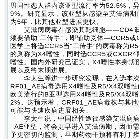
男同
性恋人群内该亚型流行率为52.5%，异
9%。研究显示，该亚型从感染至
艾滋
病期
为5年，比其他亚型进展更快。
艾滋
病病毒在感染其靶细胞——CD4
须要借助“二传手”，即辅助受体—CCR5或
医学上将选CCR5当“二传手”的病毒称为R5
的则称为X4嗜性，同时选CCR5或CXCR
嗜性。国内外研究已证实，X4嗜性本身就
展以及终末期进展。
李太生等进一步研究发现，在入选本次
RF01_AE病毒选用X4嗜性及R5/X4双嗜性
欧美流行的B亚型选用X4嗜性及R5/X4双嗜
2%。这预示着，CRF01_AE病毒株与其
可能与快速疾病进展相关。
李太生说，中国经性途径感染
艾滋
病病
_AE亚型，将会更早进入
艾滋
病期，因而
予更密切的监测，早期药物干预将有利于