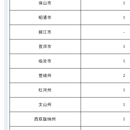
保山市
1
昭通市
1
丽江市
-
普洱市
1
临沧市
1
楚雄州
2
红河州
1
文山州
1
西双版纳州
1