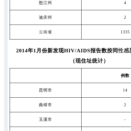
怒江州
4
迪庆州
2
云南
省
1335
2014年1月份新发现HIV/AIDS报告数按同
性感
（现住址统计）
例数
昆明市
14
曲靖市
2
玉溪市
-