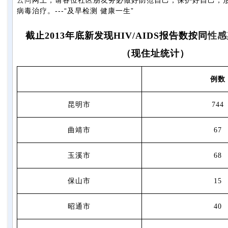
云同
网上，请各位社区朋友务必做好防范自己，保护好自己，
病毒治疗。---“及早检测 健康一生”
截止2013年底新发现HIV/AIDS报告数按同
性感
（现住址统计）
例数
昆明市
744
曲靖市
67
玉溪市
68
保山市
15
昭通市
40