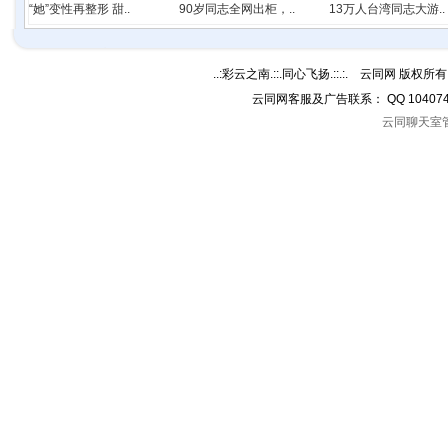
“她”变性再整形 甜..
90岁同志全网出柜，..
13万人台湾同志大游..
..:彩云之南.::.同心飞扬.::.:. 云同网 版权所有 C
云同网客服及广告联系： QQ 10407
云同聊天室管理