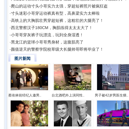
·
爬山的运动寸头小哥实力太强，穿超短裤照片被疯狂盗
·
寸头迷彩小哥穿运动裤真有型，高鼻梁实力太棒啦
·
高铁上的大胸肌壮男穿超短裤，这粗壮的大腿亮了！
·
西北警察汉子180CM，胸肌练得太太太大了！
·
小哥哥穿灰裤子玩漂流，玩到全身湿透！
·
黑龙江的篮球小哥哥秀身材，这腹肌亮了
·
颜值逆天的警察学院校草级大长腿帅哥即将毕业了！
图片新闻
蔡依林前经纪人邀男..
台北酒吧外上演同性..
男子被42岁男医生猥..