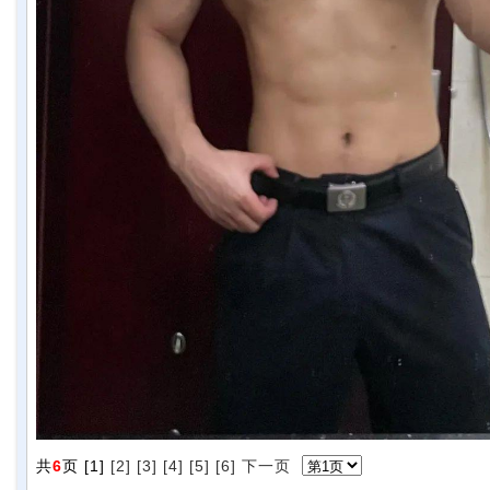
共
6
页 [1]
[2]
[3]
[4]
[5]
[6]
下一页