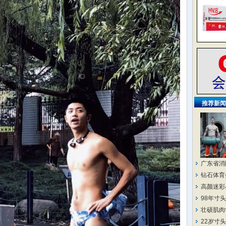
推荐新闻
广东省消
钻石体育
高颜迷彩
98年寸
壮硕肌肉
22岁寸