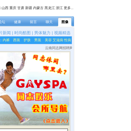
南
山西
重庆
甘肃
新疆
内蒙古
黑龙江
浙江
更多...
论坛
健康
留言
聊天
图像
片新闻
|
时尚酷图
|
男体魅力
|
视频精选
：
内裤
西装
护肤
男装
美容
艾滋病
性病
云南同志网招聘网站各栏目内容编辑，网站技术及美工等兼职人员！