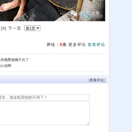
[9]
下一页
评论：
0
条
更多评论
发表评论
肌和翘臀都藏不住了
弟心动啊
[
查看评论
]