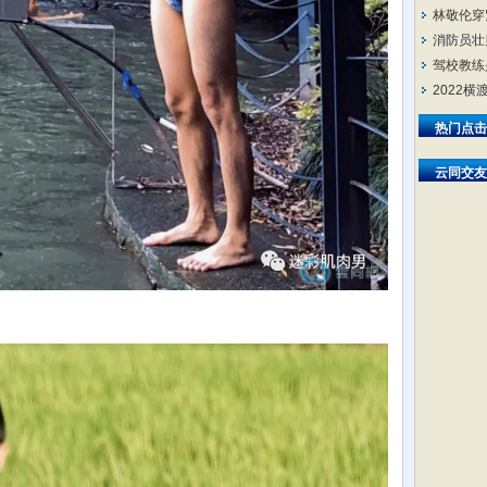
林敬伦穿
消防员壮
驾校教练
2022
热门点击
云同交友