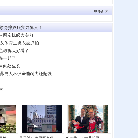
[
更多新闻
]
穿紧身摔跤服实力惊人！
火网友惊叹大实力
寸头体育生换衣被抓拍
色球裤太好看了
在一起了
男到处生长
江苏男人不仅全能耐力还超强
！
大