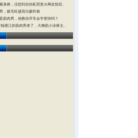
紧身裤，没想到自拍私照更火网友惊叹..
男，腹毛旺盛荷尔蒙炸裂
是肌肉男，他教你开车会学更快吗？
横渡钱塘江的肌肉男来了，大胸肌小泳裤太..