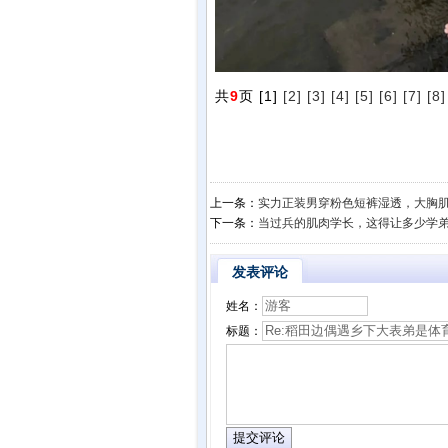
共
9
页 [1]
[2]
[3]
[4]
[5]
[6]
[7]
[8]
上一条：
实力正装男穿粉色短裤湿透，大胸
下一条：
当过兵的肌肉学长，这得让多少学
发表评论
姓名：
标题：