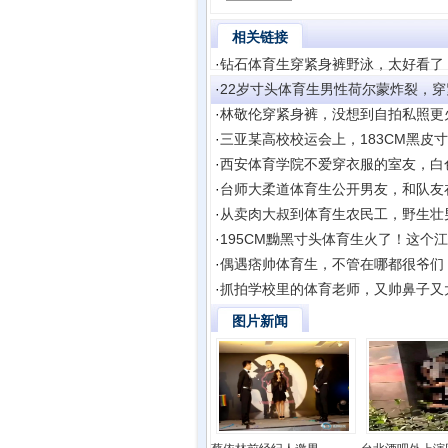
相关链接
·
钻石体育生穿紧身裤野泳，太好看了
·
22岁寸头体育生男性荷尔蒙炸裂，
·
林敬伦穿紧身裤，没想到自拍私照更
·
三亚某高校校运会上，183CM黑皮
·
西安体育学院不爱穿衣服的室友，白
·
台师大柔道体育生公开男友，和队友
·
从卖肉大叔到体育生农民工，野生壮
·
195CM黝黑寸头体育生火了！这个
·
偶遇痞帅体育生，不管在哪都很爷们
·
抓拍学校里的体育老师，又帅鼻子又
图片新闻