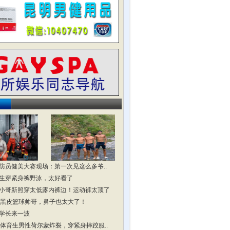
防员健美大赛现场：第一次见这么多爷..
生穿紧身裤野泳，太好看了
小哥新照穿太低露内裤边！运动裤太顶了
头黑皮篮球帅哥，鼻子也太大了！
学长来一波
头体育生男性荷尔蒙炸裂，穿紧身摔跤服..