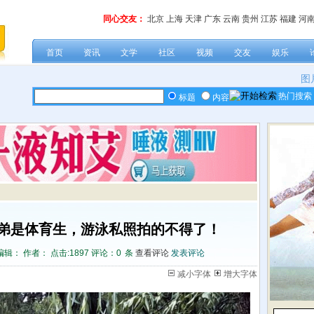
同心交友：
北京
上海
天津
广东
云南
贵州
江苏
福建
河
首页
资讯
文学
社区
视频
交友
娱乐
图
热门搜索
标题
内容
弟是体育生，游泳私照拍的不得了！
编辑： 作者： 点击:
1897 评论：
0
条
查看评论
发表评论
减小字体
增大字体