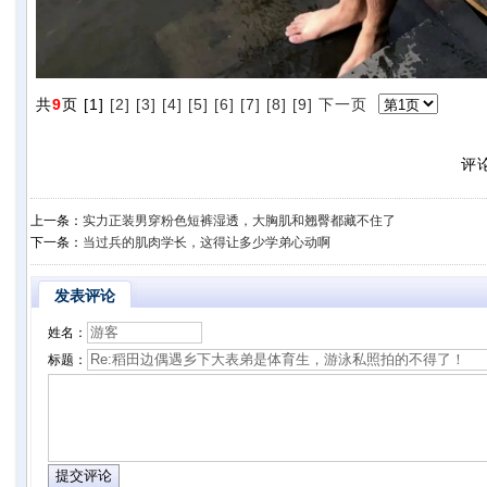
共
9
页 [1]
[2]
[3]
[4]
[5]
[6]
[7]
[8]
[9]
下一页
评
上一条：
实力正装男穿粉色短裤湿透，大胸肌和翘臀都藏不住了
下一条：
当过兵的肌肉学长，这得让多少学弟心动啊
发表评论
姓名：
标题：