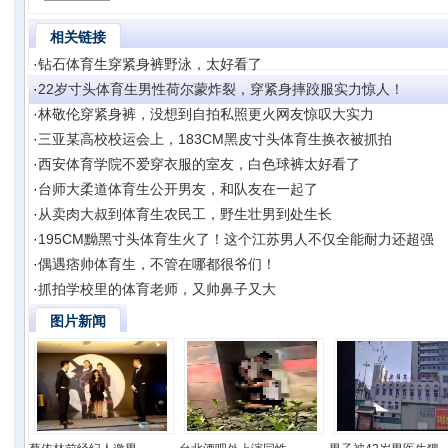
相关链接
·
钻石体育生穿紧身裤野泳，太好看了
·
22岁寸头体育生男性荷尔蒙炸裂，穿紧身摔跤服实力惊人！
·
林敬伦穿紧身裤，没想到自拍私照更火网友惊叹大实力
·
三亚某高校校运会上，183CM黑皮寸头体育生换衣被抓拍
·
西安体育学院不爱穿衣服的室友，白色球裤太好看了
·
台师大柔道体育生公开男友，和队友在一起了
·
从卖肉大叔到体育生农民工，野生壮男到处生长
·
195CM黝黑寸头体育生火了！这个江苏男人不仅全能耐力还超强
·
偶遇痞帅体育生，不管在哪都很爷们！
·
抓拍学校里的体育老师，又帅鼻子又大
图片新闻