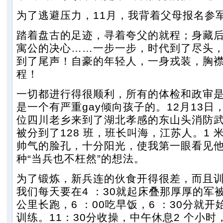
为了逃避压力，11月，我背着父母报名参
踏着盘古的足迹，寻着夸父的就程；身藏
寓公的决心……一步一步，时代到了尽头
到了尾声！自豪的年轻人，一身戎装，胸
程！
一切都进行得很顺利，所有的体检和政审
是一个有严重gay倾向孩子的。12月13日，
位四川老乡来到了湖北孝感的东山头消防
被分到了128 班，班长叫海，江苏人。1 
帅气的脸孔，十分阳光，使我第一眼看见
种“当兵也不枉然”的想法。
为了锻炼，新兵连的伙食开得很差，而且
我们每天要在4 ：30就起床叠那厚厚的军被
公里长跑，6 ：00吃早饭，6 ：30分就
训练。11：30分收操，中午休息2 个小时，