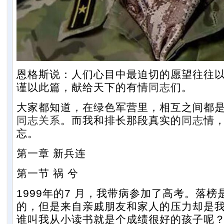
恩格斯说：人们心目中最迫切的愿望往往
谨以此篇，献给天下的有情
同志
们。
大家都知道，在绿色军营里，相互之间都是
同志
关系
。而我和排长那段真实的
同志
情
忘。
第一章 新兵连
第一节 祸 兮
1999年的7 月，我带病参加了高考。落
的，但是来自亲戚朋友和家人的压力却是
谁叫我从小读书就是个成绩很好的孩子呢