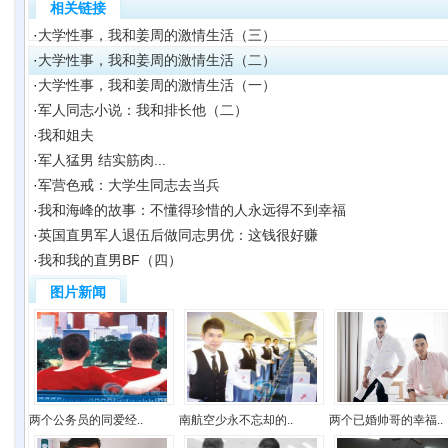
相关链接
·
大学性事，我和姜周的激情生活（三）
·
大学性事，我和姜周的激情生活（二）
·
大学性事，我和姜周的激情生活（一）
·
军人同志小说：我和排长他（二）
·
我和姐夫
·
军人猛男 结实筋肉...
·
军营色戒：大学生同志去当兵
·
我和海峰的故事：不懂得珍惜的人永远得不到幸福
·
英国直男军人退伍后做同志男优：这钱很好赚
·
我和我的直男BF（四）
图片新闻
两个公务员的同爱经..
南航空少永不忘却的..
两个已婚帅哥的幸福..