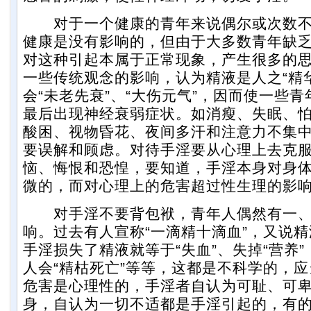
对于一个健康的青年来说偶尔或次数不
健康是没有影响的，但由于大多数青年缺
对这种引起本属于正常现象，产生很多的
一些传统观念的影响，认为精液是人之“精
会“未老先衰”、“大伤元气”，因而使一些
最后出现神经衰弱症状。如消瘦、失眠、
酸困、视物昏花、夜间多汗和注意力不集
要误解和顾虑。对待手淫要从心理上去克
恼、悔恨和恐惶，要知道，手淫本身对身
微的，而对心理上的危害超过性生理的影
对手淫不要背包袱，青年人偶然有一、
响。过去有人宣称“一滴精十滴血”，又说精
手淫损失了精液就等于“失血”、失掉“营养”
人会“精枯死亡”等等，这都是不科学的，
危害是心理性的，手淫者自认为可耻、可
身，自认为一切不适都是手淫引起的，有