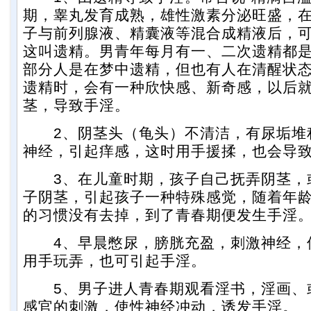
期，睾丸发育成熟，雄性激素分泌旺盛，
子与前列腺液、精囊液等混合成精液后，
这叫遗精。男青年每月有一、二次遗精都
部分人是在梦中遗精，但也有人在清醒状
遗精时，会有一种欣快感、新奇感，以后
茎，导致手淫。
2、阴茎头（龟头）不清洁，有尿垢堆
神经，引起痒感，这时用手援揉，也会导
3、在儿童时期，孩子自己抚弄阴茎，
子阴茎，引起孩子一种特殊感觉，随着年
的习惯没有去掉，到了青春期便发生手淫
4、早晨憋尿，膀胱充盈，刺激神经，
用手玩弄，也可引起手淫。
5、男子进人青春期观看淫书，淫画、
感官的刺激，使性神经冲动，诱发手淫。