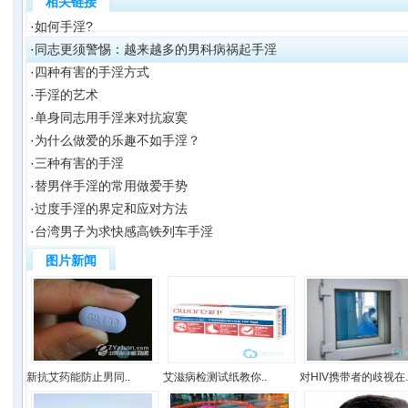
相关链接
·
如何手淫?
·
同志更须警惕：越来越多的男科病祸起手淫
·
四种有害的手淫方式
·
手淫的艺术
·
单身同志用手淫来对抗寂寞
·
为什么做爱的乐趣不如手淫？
·
三种有害的手淫
·
替男伴手淫的常用做爱手势
·
过度手淫的界定和应对方法
·
台湾男子为求快感高铁列车手淫
图片新闻
新抗艾药能防止男同..
艾滋病检测试纸教你..
对HIV携带者的歧视在.