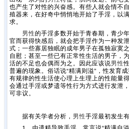
也产生了对性的兴奋感。有些人就会情不
殖器来，在好奇中悄悄地开始了手淫，以
求。
男性
的手淫多数开始于青春期，青少
官而获得快感后，就会把手淫作为一种发
式；一些寡居独眠的成年男子在孤独寂寞
自慰；甚至一些已有正常性生活的男子，
活的不足也会偶而为之。因此应该说
男性
普遍的现象。俗话说“精满则溢”，性发育成
有规律的性生活使心理上生理上的性能量
会通过手淫或梦遗等性行为方式进行发泄
可非议。
据有关学者分析，
男性
手淫最初发生
1、由遗精导致手淫。常言说“精满自溢