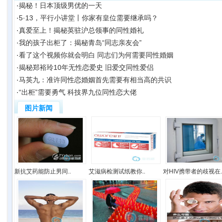
·
揭秘！日本顶级男优的一天
·
5·13，平行小讲堂丨你家有皇位需要继承吗？
·
真爱至上！揭秘英驻沪总领事的同性婚礼
·
我的孩子出柜了：揭秘青岛“同志亲友会”
·
看了这个视频你就会明白 同志们为何需要同性婚姻
·
揭秘郑裕玲10年无性恋爱史 旧爱交同性爱侣
·
马英九：准许同性恋婚姻首先需要有相当高的共识
·
“出柜”需要勇气 科技界九位同性恋大佬
图片新闻
新抗艾药能防止男同..
艾滋病检测试纸教你..
对HIV携带者的歧视在.