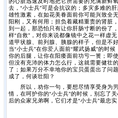
的心脏迅速及时地把它所需要的充满新鲜
去，“小士兵”可是会抗议的；多灾多难的
雄性激素，在如花美眷面前你可能兴致全
阳刚，又有何用；担负着藏精重责的肾脏，
到一起，那恐怕只有让你肝肠寸断的份了，
样“自救”，对你来说都像镜中之花一样虚
道甲状腺、前列腺、胰腺的样子，但是不
当“小士兵”在你
爱人
面前“耀武扬威”的时
你的后腿，让你在阳痿面前功亏一篑；即
但没有充沛的体力怎么行，这就需要健壮
了；如果万分不幸地你的宝贝蛋蛋出了问
成了，何谈壮阳？
所以，劝你一句，要想尽情享受身为
情，在呵护你的“小士兵”的时候，别忘了关
后的众家兄弟啊，它们才是“小士兵”最忠