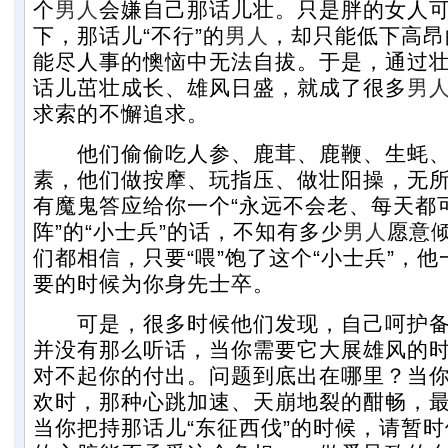
个
男人
会嫌自己那话儿壮。只是胖的女人
下，那话儿“不行”的
男人
，却只能低下高昂
能尽人事的懊恼中无法自拔。于是，通过
话儿茁壮成长、雄风日盛，就成了很多
男
求索的不懈追求。
他们偷偷吃人参、鹿茸、鹿鞭、生蚝、
素，他们做按摩、玩指压、做壮阳操，无
有魔鬼答应给你一个“永远不会老、每天都
阵”的“小士兵”的话，不知有多少
男人
愿意
们都相信，只要“喂”饱了这个“小士兵”，
要的时候为你身先士卒。
可是，很多时候他们发现，自己呵护备至
并没有那么听话，当你需要它大展雄风的
对不起你的付出。问题到底出在哪里？当
欢时，那种心跳加速、天崩地裂的酣畅，
当你把持那话儿“东征西伐”的时候，请暂