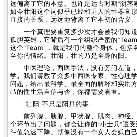
远偏离了它的本意。也许是远古时期“阴茎
如今壮阳这个词似乎已经和
男人
的性器官
直接的
关系
，远远地背离了它本初的含义
一个真理要重复多少次才会被我们知道
孤胆英雄，它背后有一个组织严密的“Tea
这个“Team”，就是我们的整个身体，包
至你的情绪。壮阳，壮的乃是全身的阳。
中医理论，西医手法，没有旁门左道，
学。我们请教了众多中西医专家、性心理
问题，给出最科学、最全面的解释和实用
己的性生活自信与否，你都需要看看。
“壮阳”不只是阳具的事
前列腺、胰腺、甲状腺、
肌肉
、神经
个环节出了问题，都会让你的“小士兵”遭
斗值急速下降。就像没有一个女人会嫌自