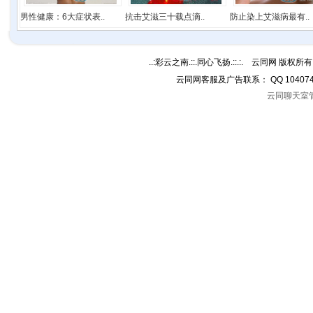
男性健康：6大症状表..
抗击艾滋三十载点滴..
防止染上艾滋病最有..
..:彩云之南.::.同心飞扬.::.:. 云同网 版权所有 C
云同网客服及广告联系： QQ 10407
云同聊天室管理