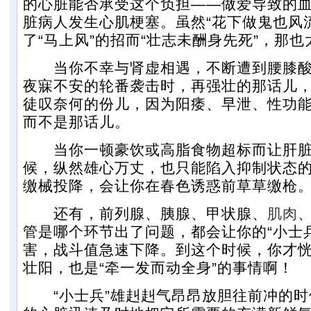
的心脏能否承受这个负担——做爱导致的
脏病人发生心肌梗塞。虽然“花下做鬼也风
了“马上风”的招而“壮志未酬身先死”，那
当你不幸与肾虚相遇，不断遭到腰膝酸
夜寐不安的轮番袭击时，再强壮的那话儿
徒叹奈何的份儿，因为阳痿、早泄、性功
而不是那话儿。
当你一顿豪饮或高脂食物超标而让肝脏
候，纵然雄心万丈，也只能陷入抑制状态
缴械投降，会让你在春色诱惑前草草缴枪
还有，前列腺、胰腺、甲状腺、
肌肉
管是哪个环节出了问题，都会让你的“小士
害，战斗值急速下降。到这个时候，你才
壮阳，也是“牵一发而动全身”的事情啊！
“小士兵”雄赳赳气昂昂放胆往前冲的时