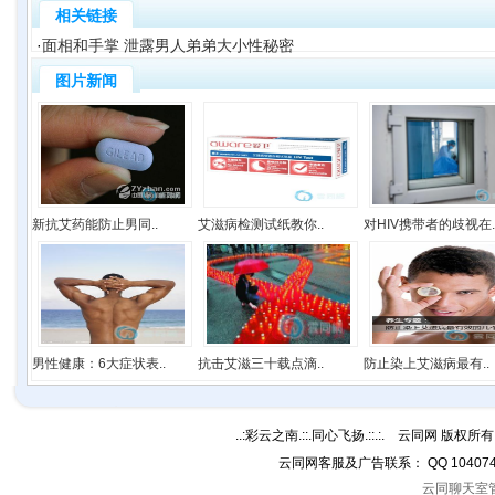
相关链接
·
面相和手掌 泄露男人弟弟大小性秘密
图片新闻
新抗艾药能防止男同..
艾滋病检测试纸教你..
对HIV携带者的歧视在.
男性健康：6大症状表..
抗击艾滋三十载点滴..
防止染上艾滋病最有..
..:彩云之南.::.同心飞扬.::.:. 云同网 版权所有 C
云同网客服及广告联系： QQ 10407
云同聊天室管理