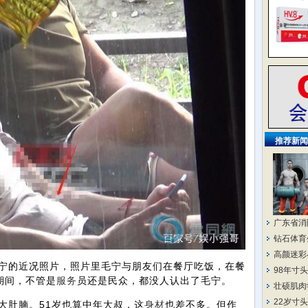
推荐新闻
广东省消
钻石体育
高颜迷彩
的近况照片，照片里毛宁与朋友们在餐厅吃饭，在餐
98年寸
期间，不管是
服务
员还是民众，都没人认出了毛宁。
壮硕肌肉
22岁寸
大肚腩。51岁也算中年大叔，这
身材
也差不多。但作