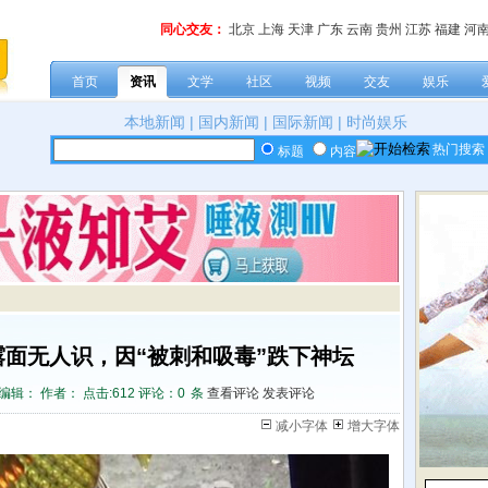
同心交友：
北京
上海
天津
广东
云南
贵州
江苏
福建
河
首页
资讯
文学
社区
视频
交友
娱乐
本地新闻
|
国内新闻
|
国际新闻
|
时尚娱乐
热门搜索
标题
内容
面无人识，因“被刺和吸毒”跌下神坛
编辑： 作者： 点击:
612 评论：
0
条
查看评论
发表评论
减小字体
增大字体