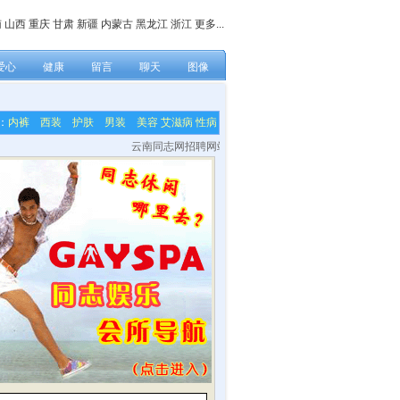
南
山西
重庆
甘肃
新疆
内蒙古
黑龙江
浙江
更多...
爱心
健康
留言
聊天
图像
：
内裤
西装
护肤
男装
美容
艾滋病
性病
云南同志网招聘网站各栏目内容编辑，网站技术及美工等兼职人员！联