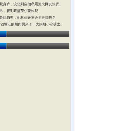
紧身裤，没想到自拍私照更火网友惊叹..
男，腹毛旺盛荷尔蒙炸裂
是肌肉男，他教你开车会学更快吗？
横渡钱塘江的肌肉男来了，大胸肌小泳裤太..