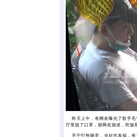
昨天上午，有网友曝光了歌手毛宁
厅里脱了口罩，据网友描述，吃饭
毛宁打扮随意，
身材
也发福，有