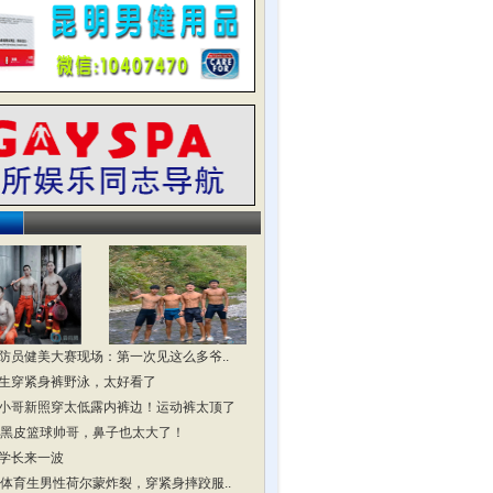
防员健美大赛现场：第一次见这么多爷..
生穿紧身裤野泳，太好看了
小哥新照穿太低露内裤边！运动裤太顶了
头黑皮篮球帅哥，鼻子也太大了！
学长来一波
头体育生男性荷尔蒙炸裂，穿紧身摔跤服..