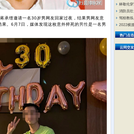
林敬伦穿
消防员壮
蒋承缙邀请一名30岁男网友回家过夜，结果男网友意
驾校教练
结果。6月7日，媒体发现这枚意外猝死的
男性
是一名男
2022
热门点击
云同交友