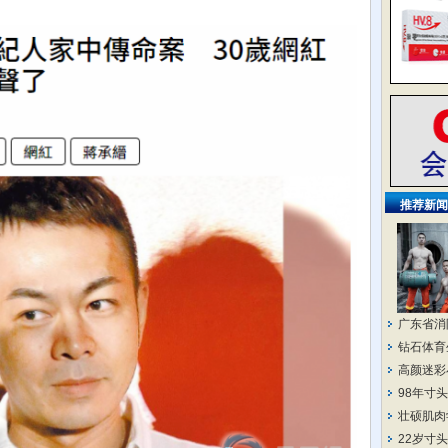
推荐新闻
广东省消
钻石体育
高颜迷彩
98年寸
壮硕肌肉
22岁寸