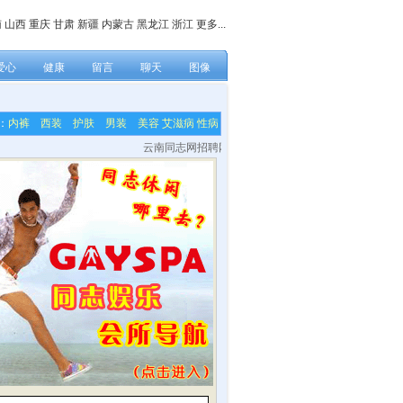
南
山西
重庆
甘肃
新疆
内蒙古
黑龙江
浙江
更多...
爱心
健康
留言
聊天
图像
：
内裤
西装
护肤
男装
美容
艾滋病
性病
云南同志网招聘网站各栏目内容编辑，网站技术及美工等兼职人员！