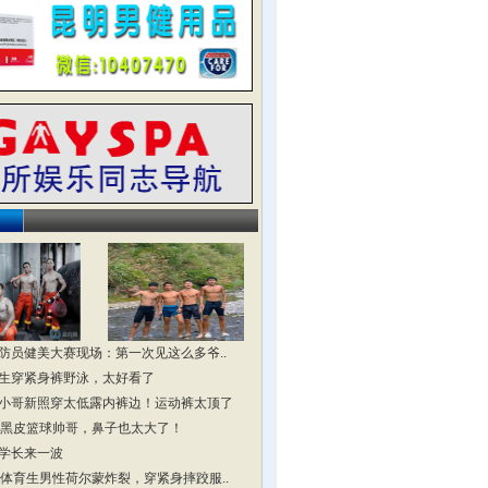
防员健美大赛现场：第一次见这么多爷..
生穿紧身裤野泳，太好看了
小哥新照穿太低露内裤边！运动裤太顶了
头黑皮篮球帅哥，鼻子也太大了！
学长来一波
头体育生男性荷尔蒙炸裂，穿紧身摔跤服..