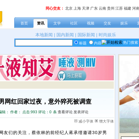
同心交友：
北京
上海
天津
广东
云南
贵州
江苏
福建
河
首页
资讯
文学
社区
视频
交友
娱乐
本地新闻
|
国内新闻
|
国际新闻
|
时尚娱乐
热门搜索
标题
内容
男网红回家过夜，意外猝死被调查
编辑： 作者： 点击:
993 评论：
0
条
查看评论
发表评论
减小字体
增大字体
友们的关注，蔡依林的前经纪人蒋承缙邀请30岁男