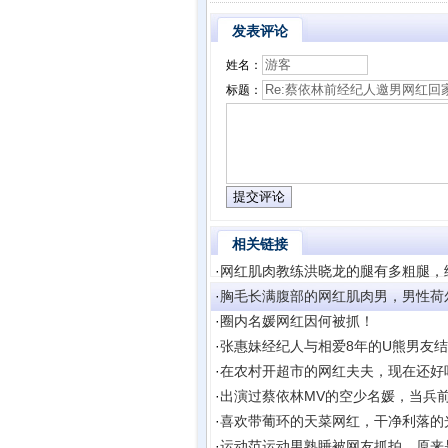
发表评论
姓名：
标题：
相关链接
·
网红肌肉教练洪晓龙的腿有多粗腿，
·
胸毛长满腹部的网红肌肉男，男性荷
·
圈内名媛网红因何被抓！
·
张惠妹经纪人与相爱8年的U熊男友
·
在农村开超市的网红夫夫，现在还好
·
出演过蔡依林MV的空少名媛，当兵
·
喜欢带葡环的天菜网红，干净利落的
·
运动范运动男熟睡被网友抓拍，原来