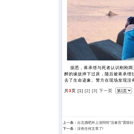
据悉，蒋承缙与死者认识刚刚两三
醉的缘故摔下过床，随后被蒋承缙
去了生命迹象。警方在现场发现没
共
3
页 [1]
[2]
[3]
下一页
上一条：
台北酒吧外上演同性“活春宫”震惊社
下一条：
没有任何文章了!