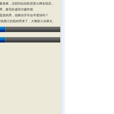
紧身裤，没想到自拍私照更火网友惊叹..
男，腹毛旺盛荷尔蒙炸裂
是肌肉男，他教你开车会学更快吗？
横渡钱塘江的肌肉男来了，大胸肌小泳裤太..