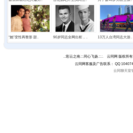
“她”变性再整形 甜..
90岁同志全网出柜，..
13万人台湾同志大游..
..:彩云之南.::.同心飞扬.::.:. 云同网 版权所有 C
云同网客服及广告联系： QQ 10407
云同聊天室管理