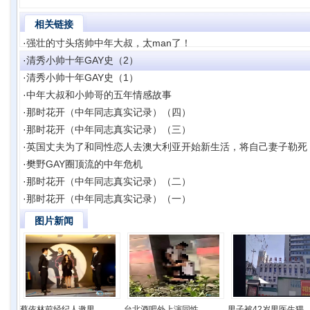
相关链接
·
强壮的寸头痞帅中年大叔，太man了！
·
清秀小帅十年GAY史（2）
·
清秀小帅十年GAY史（1）
·
中年大叔和小帅哥的五年情感故事
·
那时花开（中年同志真实记录）（四）
·
那时花开（中年同志真实记录）（三）
·
英国丈夫为了和同性恋人去澳大利亚开始新生活，将自己妻子勒死
·
樊野GAY圈顶流的中年危机
·
那时花开（中年同志真实记录）（二）
·
那时花开（中年同志真实记录）（一）
图片新闻
蔡依林前经纪人邀男..
台北酒吧外上演同性..
男子被42岁男医生猥..