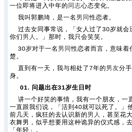
一位即将进入中年的
同志
心态变化。
我叫郭鹏琦，是一名
男同
性恋者。
过去女同事常说，「女人过了30岁就会
你们
男人
。」那时，我只会笑笑。
30岁对于一名
男同
性恋者而言，意味着
楚。
直到有一天，我与相处了7年的
男友
分手
身。
01. 问题出在31岁生日时
讲一个好笑的事情，我有一个朋友，一直
一直跟我们说，「活到40就可以死了。」他
前几天，疯狂的去认识新的
男人
，甚至花
衣舞男，似乎想要用这种诡异的仪式感，
「年轻」。