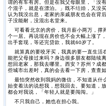
谓的有车有房。但是在我父母眼里，「没
个混子，就是在漂泊。」既不
结婚
，又没
认为我没出息，老家的亲戚朋友也会在背
子没能耐，没混出名堂来。
可看看北京的房价，我月薪小两万，撑
个一居。再说现在房价也不会大幅上涨了
出手套现，等还完贷款，我就60岁了。
就算真的要咬牙买，我真的要一直生活
能把父母接过来吗？身边很多朋友都陆续
想回老家，那我去哪里。西安？苏州？成
些城市出差时，真的会去看一下房，查查
最怕突然收到我妈的微信，不知道从什
始变着法的说想我，想我回去。要知道，
都会对我说，「年轻人就是要闯闯。」
不只我自己，她也在担心我。