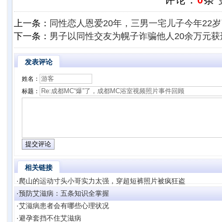
上一条：
同性恋人恩爱20年，三男一宅儿子今年22岁
下一条：
男子以同性交友为幌子诈骗他人20余万元获
发表评论
姓名：
标题：
相关链接
·
爬山的运动寸头小哥实力太强，穿超短裤照片被疯狂盗
·
预防艾滋病：五条知识全掌握
·
艾滋病患者会有哪些心理状况
·
避孕套挡不住艾滋病