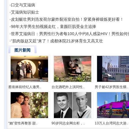
·
口交与艾滋病
·
艾滋病知识贴士
·
皮划艇壮男刘浩发荷尔蒙炸裂浴室自拍！穿紧身裤锻炼更好看！
·
98年大学男生拍视频走红，童颜巨肌受金主追捧
·
世界艾滋病日：男男性行为者每100人中约8人感染HIV！男性如
·
“肌肉版赵又廷”来了！成都体院21岁体育生又高又壮
图片新闻
蔡依林前经纪人邀男..
台北酒吧外上演同性..
男子被42岁男医生猥..
“她”变性再整形 甜..
90岁同志全网出柜，..
13万人台湾同志大游..