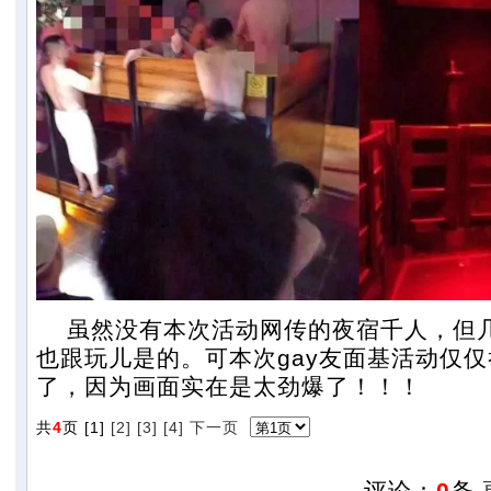
虽然没有本次活动网传的夜宿千人，但
也跟玩儿是的。可本次gay友面基活动仅仅
了，因为画面实在是太劲爆了！！！
共
4
页 [1]
[2]
[3]
[4]
下一页
评论：
0
条