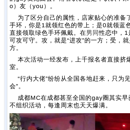
o）友（you）。
为了区分自己的属性，店家贴心的准备了
手环，你是1就领红色的带上；是0就领蓝色
直接领取绿色手环佩戴。在
男同
性恋中，1
可攻可守。攻，就是“进攻”的一方；受，就
方。
本次活动一经发布，上千报名者直接挤爆
室。
“行内大佬”纷纷从全国各地赶来，只为见
会”。
成都MC在成都甚至全国的gay圈其实早
不组织活动，每逢周末也天天爆满。