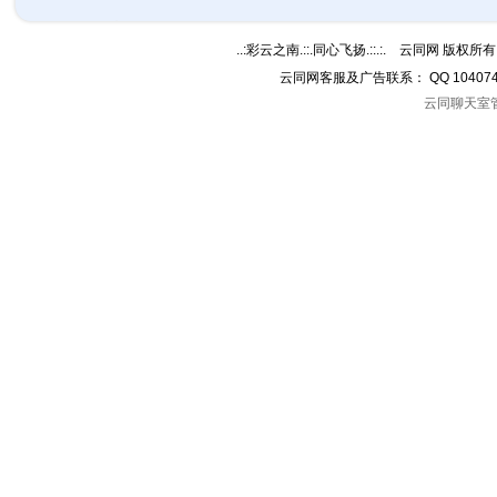
..:彩云之南.::.同心飞扬.::.:. 云同网 版权所有 C
云同网客服及广告联系： QQ 10407
云同聊天室管理