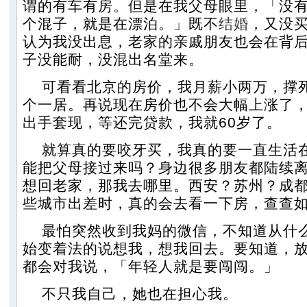
谓的有车有房。但是在我父母眼里，「没
个混子，就是在漂泊。」既不
结婚
，又没
认为我没出息，老家的亲戚朋友也会在背
子没能耐，没混出名堂来。
可看看北京的房价，我月薪小两万，撑
个一居。再说现在房价也不会大幅上涨了
出手套现，等还完贷款，我就60岁了。
就算真的要咬牙买，我真的要一直生活
能把父母接过来吗？身边很多朋友都陆续
想回老家，那我去哪里。西安？苏州？成
些城市出差时，真的会去看一下房，查查
最怕突然收到我妈的微信，不知道从什
始变着法的说想我，想我回去。要知道，
都会对我说，「年轻人就是要闯闯。」
不只我自己，她也在担心我。