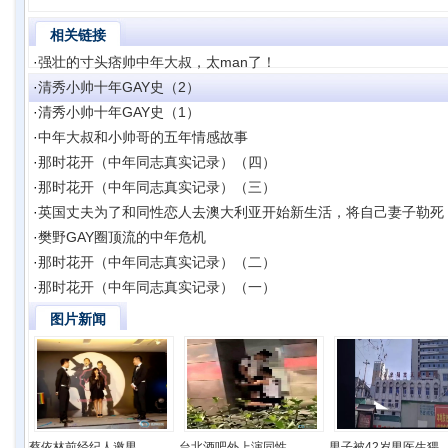
相关链接
·
强壮的寸头痞帅中年大叔，太man了！
·
清秀小帅十年GAY史（2）
·
清秀小帅十年GAY史（1）
·
中年大叔和小帅哥的五年情感故事
·
那时花开（中年同志真实记录）（四）
·
那时花开（中年同志真实记录）（三）
·
英国丈夫为了和同性恋人去澳大利亚开始新生活，将自己妻子勒死
·
樊野GAY圈顶流的中年危机
·
那时花开（中年同志真实记录）（二）
·
那时花开（中年同志真实记录）（一）
图片新闻
蔡依林前经纪人邀男..
台北酒吧外上演同性..
男子被42岁男医生猥..