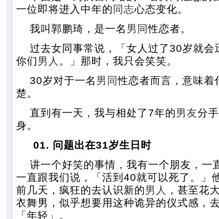
一位即将进入中年的
同志
心态变化。
我叫郭鹏琦，是一名
男同
性恋者。
过去女同事常说，「女人过了30岁就会
你们
男人
。」那时，我只会笑笑。
30岁对于一名
男同
性恋者而言，意味着
楚。
直到有一天，我与相处了7年的
男友
分手
身。
01. 问题出在31岁生日时
讲一个好笑的事情，我有一个朋友，一直
一直跟我们说，「活到40就可以死了。」他
前几天，疯狂的去认识新的
男人
，甚至花
衣舞男，似乎想要用这种诡异的仪式感，
「年轻」。