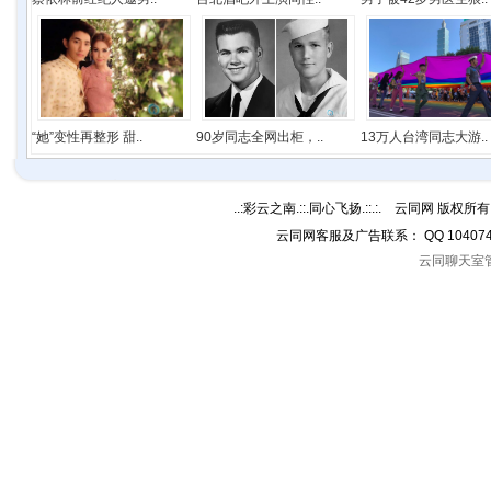
“她”变性再整形 甜..
90岁同志全网出柜，..
13万人台湾同志大游..
..:彩云之南.::.同心飞扬.::.:. 云同网 版权所有 C
云同网客服及广告联系： QQ 10407
云同聊天室管理