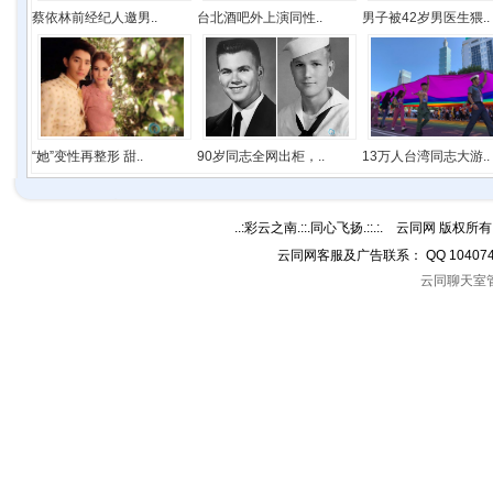
蔡依林前经纪人邀男..
台北酒吧外上演同性..
男子被42岁男医生猥..
“她”变性再整形 甜..
90岁同志全网出柜，..
13万人台湾同志大游..
..:彩云之南.::.同心飞扬.::.:. 云同网 版权所有 C
云同网客服及广告联系： QQ 10407
云同聊天室管理