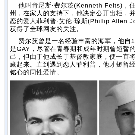
他叫肯尼斯·费尔茨(Kenneth Felts
州，在家人的支持下，他决定公开
出柜
，
恋的
爱人
菲利普·艾伦·琼斯(Phillip Allen
获得了全球网友的关注。
费尔茨曾是一名经验丰富的海军，他自1
是GAY，尽管在青春期和成年时期曾短暂
己，但由于他成长于基督教家庭，便一直
藏起来。直到遇到恋人菲利普，他才短暂
铭心的
同性
爱情
。