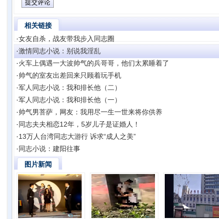
相关链接
·
女友自杀，战友带我步入同志圈
·
激情同志小说：别说我淫乱
·
火车上偶遇一大波帅气的兵哥哥，他们太累睡着了
·
帅气的室友出差回来只顾着玩手机
·
军人同志小说：我和排长他（二）
·
军人同志小说：我和排长他（一）
·
帅气男菩萨，网友：我用尽一生一世来将你供养
·
同志夫夫相恋12年，5岁儿子是证婚人！
·
13万人台湾同志大游行 诉求“成人之美”
·
同志小说：建阳往事
图片新闻