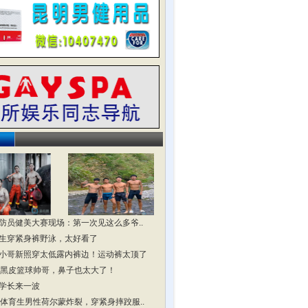
防员健美大赛现场：第一次见这么多爷..
生穿紧身裤野泳，太好看了
小哥新照穿太低露内裤边！运动裤太顶了
头黑皮篮球帅哥，鼻子也太大了！
学长来一波
头体育生男性荷尔蒙炸裂，穿紧身摔跤服..