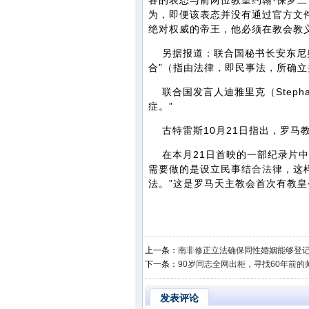
各的表态与前两位教皇约翰·保罗
为，即便该表态并没有通过官方文
绝对权威的帝王，他必须在教会教
另据报道：联合国秘书长安东尼奥
合”（指由法律，即民事法，所确
联合国发言人迪雅里克（Stephan
症。”
古特雷斯10月21日指出，罗马教
在本月21日首映的一部纪录片中
需要做的是设立民事结
合法
律，这
法。”这是罗马天主教会首次有教皇
上一条：
南非修正立法确保同性婚姻能够登
下一条：
90岁同志全网出柜，寻找60年前的
发表评论