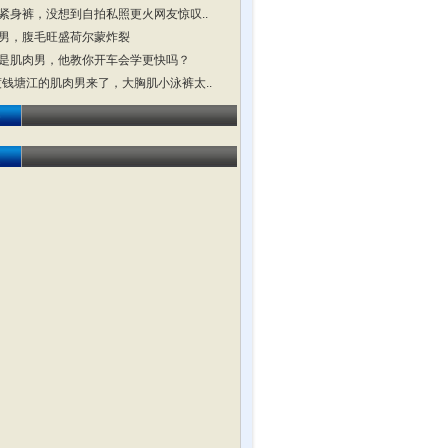
紧身裤，没想到自拍私照更火网友惊叹..
男，腹毛旺盛荷尔蒙炸裂
是肌肉男，他教你开车会学更快吗？
横渡钱塘江的肌肉男来了，大胸肌小泳裤太..