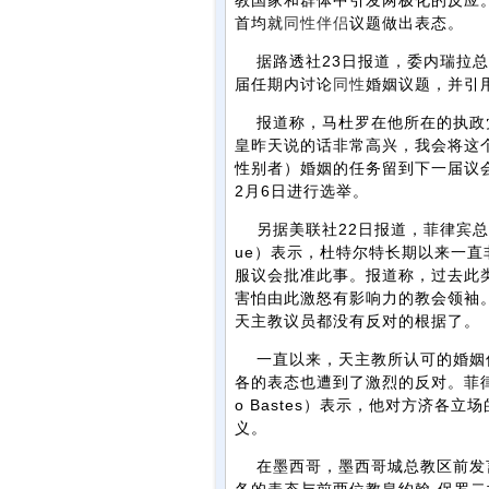
教国家和群体中引发两极化的反应
首均就
同性
伴侣
议题做出表态。
据路透社23日报道，委内瑞拉总
届任期内讨论
同性
婚姻议题，并引
报道称，马杜罗在他所在的执政党
皇昨天说的话非常高兴，我会将这个
性别者）婚姻的任务留到下一届议
2月6日进行选举。
另据美联社22日报道，菲律宾总统罗
ue）表示，杜特尔特长期以来一直
服议会批准此事。报道称，过去此
害怕由此激怒有影响力的教会领袖
天主教议员都没有反对的根据了。
一直以来，天主教所认可的婚姻仅
各的表态也遭到了激烈的反对。菲律
o Bastes）表示，他对方济各
义。
在墨西哥，墨西哥城总教区前发言人乌