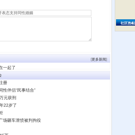
社区热帖
[
更多新闻
]
在一起了
会
注册
性伴侣“民事结合”
余万元获刑
年22岁了
柜
广场砸车泄愤被判拘役