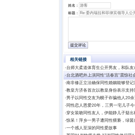
姓名：
标题：
相关链接
·
台师大柔道体育生公开男友，和队友
·
台北酒吧外上演同性“活春宫”震惊社
·
南非修正立法确保同性婚姻能够登记
·
教皇方济各首次以教皇身份表示支持同
·
男子以同性交友为幌子诈骗他人20
·
同性恋人恩爱20年，三男一宅儿子今
·
穿女装吻同性友人，伊能静儿子疑出
·
惊呆！萍乡一男子遭同性猥亵，绿茵
·
一个感人至深的同性爱故事