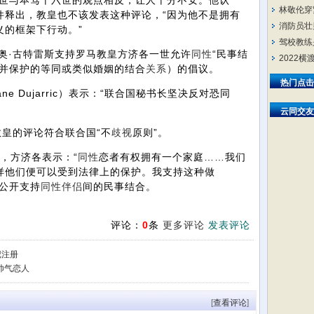
二世与本笃十六世的观点相反，让人十分不安。他认
林敬伦穿
件释出，教皇也不该发表这种评论，“因为他不是拥有
消防员壮
义的框架下行动。”
驾校教练
·古特雷斯支持罗马教皇方济各一世允许
同性
“民事结
2022
立并保护的等同或类似婚姻的结合
关系
）的倡议。
热门点击
e Dujarric）表示：“联合国秘书长坚决反对恐同
云同交友
皇的评论符合联合国“不
歧视
原则”。
，方济各表示：“
同性
恋者有权拥有一个家庭……我们
样他们便可以受到法律上的保护。我支持这种做
公开支持
同性
伴侣
间的民事结合。
评论：
0
条
更多评论
发表评论
记注册
帅气恋人
[
查看评论
]