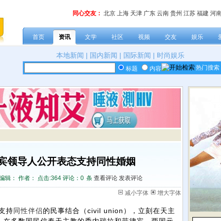
同心交友：
北京
上海
天津
广东
云南
贵州
江苏
福建
河
首页
资讯
文学
社区
视频
交友
娱乐
本地新闻
|
国内新闻
|
国际新闻
|
时尚娱乐
热门搜索
标题
内容
宾领导人公开表态支持同性婚姻
编辑： 作者： 点击:
364 评论：
0
条
查看评论
发表评论
减小字体
增大字体
支持
同性
伴侣
的民事结合（civil union），立刻在天主