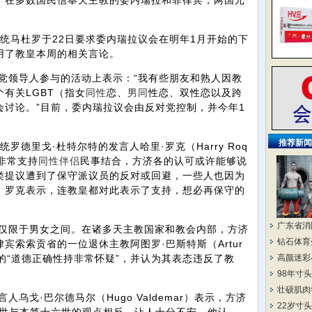
。在多数国民信奉天主教的委内瑞拉和菲律宾，两国元
统马杜罗于22日要求委内瑞拉议会在明年1月开始的下
用了教皇本周的相关言论。
领导人参与的活动上表示：“我有些朋友和熟人因教
有关LGBT（指女
同性
恋、
男同
性恋、双性恋以及跨
会讨论。”目前，委内瑞拉议会由反对党控制，并今年1
推荐新闻
德里戈·杜特尔特的发言人哈里·罗克（Harry Roq
非常支持
同性
伴侣
民事结合，方济各的认可或许能够说
类提议遭到了保守派议员的反对或回避，一些人也因为
。罗克表示，连教皇都对此表示了支持，想必再保守的
广东省消
限于男女之间。在诸多天主教国家和教会内部，方济
钻石体育
宾索索贡省的一位退休主教阿图罗·巴斯特斯（Artur
立场的“道德正确性持非常怀疑”，并认为其表态违反了教
高颜迷彩
98年寸
壮硕肌肉
戈·巴尔德马尔（Hugo Valdemar）表示，方济
22岁寸