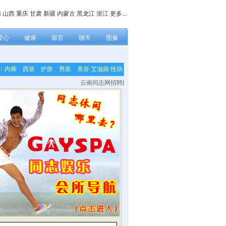
南
山西
重庆
甘肃
新疆
内蒙古
黑龙江
浙江
更多...
爱心
健康
留言
聊天
图像
：
内裤
西装
护肤
男装
美容
艾滋病
性病
云南同志网招聘网站各栏目内容编辑，网站技术及美工等兼职人员