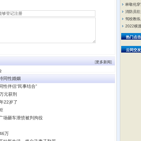
林敬伦穿
消防员壮
驾校教练
2022
热门点击
云同交友
[
更多新闻
]
会
持同性婚姻
性伴侣“民事结合”
余万元获刑
年22岁了
柜
广场砸车泄愤被判拘役
46万