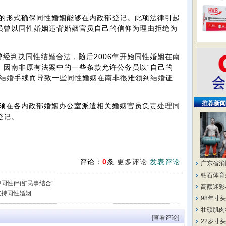
的形式确保
同性
婚姻能够在内政部登记。此项法律引起
员曾以
同性
婚姻违背婚姻官员自己的信仰为理由拒绝为
曾经判决
同性
结婚
合法
，随后2006年开始
同性
婚姻在南
，因南非原有法案中的一些条款允许公务员以“自己的
结婚
手续而导致一些
同性
婚姻在南非很难领到
结婚
证
推荐新闻
须在各内政部婚姻办公室派遣相关婚姻官员负责处理
同
登记。
评论：
0
条
更多评论
发表评论
广东省消
钻石体育
同性伴侣“民事结合”
高颜迷彩
支持同性婚姻
98年寸
壮硕肌肉
[
查看评论
]
22岁寸