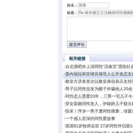
姓名：
标题：
相关链接
·
台北酒吧外上演同性“活春宫”震惊社
·
委内瑞拉和菲律宾领导人公开表态支
·
教皇方济各首次以教皇身份表示支持同
·
男子以同性交友为幌子诈骗他人20
·
同性恋人恩爱20年，三男一宅儿子今
·
穿女装吻同性友人，伊能静儿子疑出
·
惊呆！萍乡一男子遭同性猥亵，绿茵
·
一个感人至深的同性爱故事
·
英国81岁牧师去世 27岁同性伴侣获1