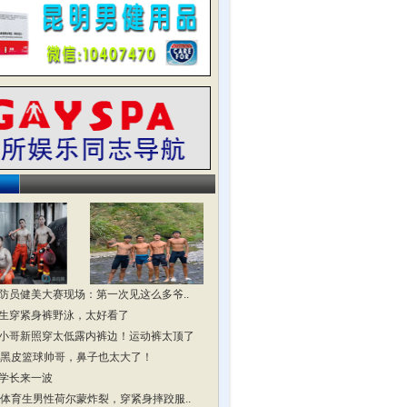
防员健美大赛现场：第一次见这么多爷..
生穿紧身裤野泳，太好看了
小哥新照穿太低露内裤边！运动裤太顶了
头黑皮篮球帅哥，鼻子也太大了！
学长来一波
头体育生男性荷尔蒙炸裂，穿紧身摔跤服..