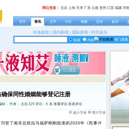
同心交友：
北京
上海
天津
广东
云南
贵州
江苏
福建
河
首页
资讯
文学
社区
视频
交友
娱乐
本地新闻
|
国内新闻
|
国际新闻
|
时尚娱乐
热门搜索
标题
内容
法确保同性婚姻能够登记注册
编辑： 作者： 点击:
225 评论：
0
条
查看评论
发表评论
减小字体
增大字体
刊登了南非总统拉马福萨刚刚批准的2020年《民事
伴