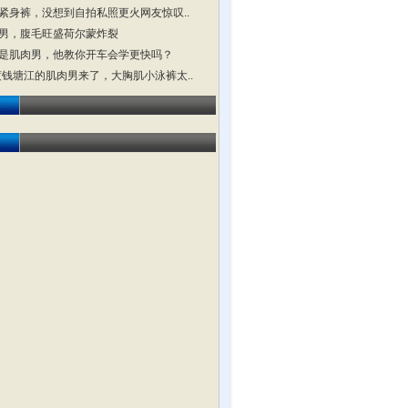
紧身裤，没想到自拍私照更火网友惊叹..
男，腹毛旺盛荷尔蒙炸裂
是肌肉男，他教你开车会学更快吗？
横渡钱塘江的肌肉男来了，大胸肌小泳裤太..