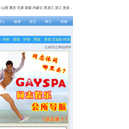
南
山西
重庆
甘肃
新疆
内蒙古
黑龙江
浙江
更多...
爱心
健康
留言
聊天
图像
：
内裤
西装
护肤
男装
美容
艾滋病
性病
云南同志网招聘网站各栏目内容编辑，网站技术及美工等兼职人员