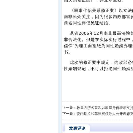
侣
关系
修正案》，并立即生效。
《民事
伴侣
关系
修正案》以立法
南非民众关注，因为很多内政部官
两名
同性
伴侣
见证
结婚
。
尽管2005年12月南非最高法院
非
合法
化。但是在实际实行过程中
信仰”为理由而拒绝为
同性
婚姻办理
书。
此次的修正案中规定，内政部必
性
婚姻登记，不可以拒绝
同性
婚姻
上一条：
教皇方济各首次以教皇身份表示支持
下一条：
委内瑞拉和菲律宾领导人公开表态
发表评论